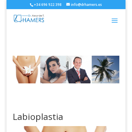
+34 696 922 398
info@drhamers.es
Labioplastia