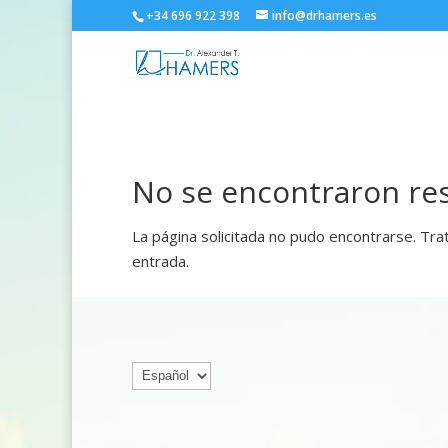
+34 696 922 398
info@drhamers.es
No se encontraron re
La página solicitada no pudo encontrarse. Trat
entrada.
Elegir
un
idioma